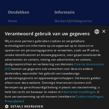
Ontdekken
Informatie
Home
Werken bij Holiday on Ice
Tickets
Pers
×
Verantwoord gebruik van uw gegevens
FAQ
Vragen over tickets
Wij en onze partners gebruiken cookies en vergelijkbare
ENGLISH
Groepsarrangementen
Contact
technologieën om informatie op uw apparaat op te slaan en te
openen en om persoonsgegevens te verwerken, zoals uw IP-adres,
NEDERLANDS
Geef Holiday on Ice cadeau
Algemene Voorwaarden
unieke identificatoren en browsegegevens, voor gepersonaliseerde
advertenties en content, meting van advertenties en content,
Duurzaamheid bij Holiday on
Privacy Policy
DEUTSCH
doelgroepinzichten en verbetering van diensten.
Externe leveranciers
Ice
(60)
kunnen uw gegevens ook verwerken voor deze en andere
Corporate compliance
FRANCAIS
doeleinden, waaronder het gebruik van nauwkeurige
geolocatiegegevens en apparaateigenschappen. Uw keuzes gelden
alleen voor deze website. Sommige leveranciers kunnen zich
© Holiday on Ice 2025 – Designed, built and managed by
Dewynters Ltd
beroepen op gerechtvaardigd belang in plaats van toestemming; u
hebt het recht om bezwaar te maken in
Advertentie-instellingen
. U
kunt uw toestemming op elk moment intrekken in
Cookie-instellingen
.
Privacybeleid
DETAILS WEERGEVEN
---
---
--- ```