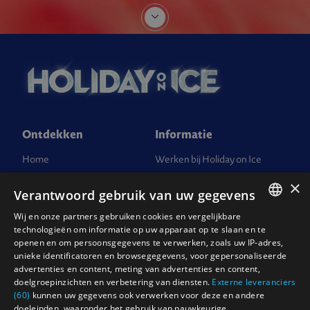
Ontdekken
Informatie
Home
Werken bij Holiday on Ice
Tickets
Pers
×
Verantwoord gebruik van uw gegevens
FAQ
Vragen over tickets
Wij en onze partners gebruiken cookies en vergelijkbare
ENGLISH
Groepsarrangementen
Contact
technologieën om informatie op uw apparaat op te slaan en te
openen en om persoonsgegevens te verwerken, zoals uw IP-adres,
Geef Holiday on Ice cadeau
Algemene Voorwaarden
NEDERLANDS
unieke identificatoren en browsegegevens, voor gepersonaliseerde
advertenties en content, meting van advertenties en content,
Duurzaamheid bij Holiday on
Privacy Policy
DEUTSCH
doelgroepinzichten en verbetering van diensten.
Externe leveranciers
Ice
Corporate compliance
(60)
kunnen uw gegevens ook verwerken voor deze en andere
FRANCAIS
doeleinden, waaronder het gebruik van nauwkeurige