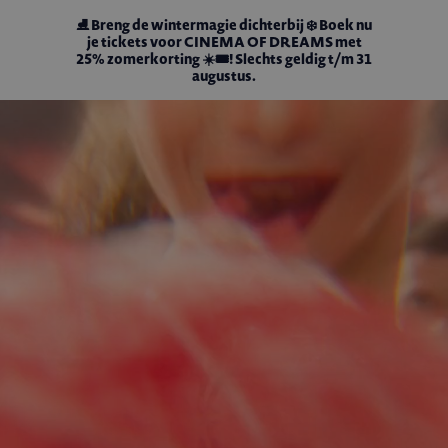
⛸️ Breng de wintermagie dichterbij ❄️ Boek
nu
je tickets voor
CINEMA OF DREAMS
met
25% zomerkorting
☀️🎟️! Slechts geldig t/m 31
augustus.