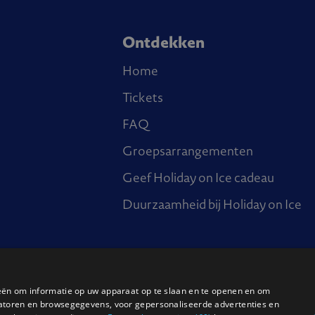
Ontdekken
Home
Tickets
FAQ
Groepsarrangementen
Geef Holiday on Ice cadeau
Duurzaamheid bij Holiday on Ice
ieën om informatie op uw apparaat op te slaan en te openen en om
ged by
Dewynters Ltd
catoren en browsegegevens, voor gepersonaliseerde advertenties en