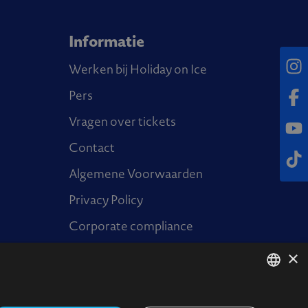
Informatie
Inst
Werken bij Holiday on Ice
Pers
Fac
Vragen over tickets
Yout
Contact
Tikt
Algemene Voorwaarden
Privacy Policy
Corporate compliance
×
ENGLISH