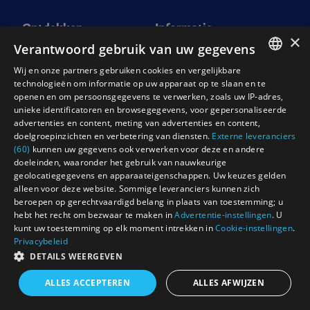
Ontdekken
Informatie
×
Verantwoord gebruik van uw gegevens
Home
Werken bij Holiday on Ice
Wij en onze partners gebruiken cookies en vergelijkbare
Tickets
Pers
ENGLISH
technologieën om informatie op uw apparaat op te slaan en te
openen en om persoonsgegevens te verwerken, zoals uw IP-adres,
FAQ
Vragen over tickets
NEDERLANDS
unieke identificatoren en browsegegevens, voor gepersonaliseerde
Groepsarrangementen
Contact
advertenties en content, meting van advertenties en content,
DEUTSCH
doelgroepinzichten en verbetering van diensten.
Externe leveranciers
Geef Holiday on Ice cadeau
Algemene Voorwaarden
(60)
kunnen uw gegevens ook verwerken voor deze en andere
FRANCAIS
doeleinden, waaronder het gebruik van nauwkeurige
Duurzaamheid bij Holiday on
Privacy Policy
geolocatiegegevens en apparaateigenschappen. Uw keuzes gelden
Ice
alleen voor deze website. Sommige leveranciers kunnen zich
Corporate compliance
beroepen op gerechtvaardigd belang in plaats van toestemming; u
hebt het recht om bezwaar te maken in
Advertentie-instellingen
. U
kunt uw toestemming op elk moment intrekken in
Cookie-instellingen
.
© Holiday on Ice 2025 – Designed, built and managed by
Dewynters Ltd
Privacybeleid
DETAILS WEERGEVEN
ALLES ACCEPTEREN
ALLES AFWIJZEN
---
---
--- ```