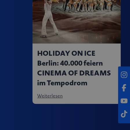
HOLIDAY ON ICE
Berlin: 40.000 feiern
CINEMA OF DREAMS
Inst
im Tempodrom
Fac
Weiterlesen
Yout
Tikt