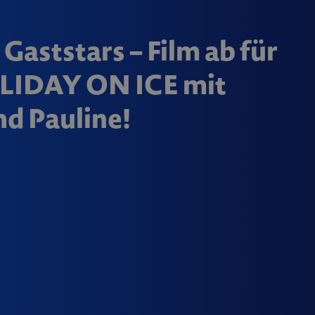
tstars – Film ab für
OLIDAY ON ICE mit
nd Pauline!