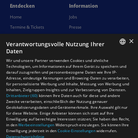
Entdecken
Information
Home
Jobs
Termine & Tickets
Presse
News
Kontakt
×
Verantwortungsvolle Nutzung Ihrer
FAQ
Bestellung Werbemittel
Daten
Newsletter
Impressum
ENGLISH
Wir und unsere Partner verwenden Cookies und ähnliche
Technologien, um Informationen auf Ihrem Gerät zu speichern und
AGB’s
NEDERLANDS
darauf zuzugreifen und personenbezogene Daten wie Ihre IP-
Datenschutzinformation
Adresse, eindeutige Kennungen und Browsing-Daten zu verarbeiten,
DEUTSCH
für personalisierte Werbung und Inhalte, Messung von Werbung und
Teilnahmebedingungen für
FRANCAIS
Inhalten, Zielgruppen-Insights und zur Verbesserung von Diensten.
Gewinnspiele
Drittanbieter (60)
können Ihre Daten auch für diese und andere
Zwecke verarbeiten, einschließlich der Nutzung genauer
Corporate compliance
Geolokalisierungsdaten und Gerätemerkmale. Ihre Auswahl gilt nur
für diese Website. Einige Anbieter können sich statt auf Ihre
Einwilligung auf berechtigte Interessen stützen; Sie haben das Recht,
© Holiday on Ice 2025 – Designed, built and managed by
in den
Werbeeinstellungen
Widerspruch einzulegen. Sie können Ihre
Dewynters Ltd
Einwilligung jederzeit in den
Cookie-Einstellungen
widerrufen.
Datenschutzrichtlinie