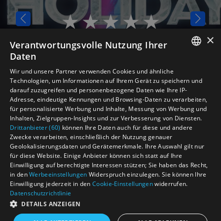
×
Verantwortungsvolle Nutzung Ihrer
Accessibility
Daten
Accessibility
ENGLISH
Wir und unsere Partner verwenden Cookies und ähnliche
Technologien, um Informationen auf Ihrem Gerät zu speichern und
NEDERLANDS
darauf zuzugreifen und personenbezogene Daten wie Ihre IP-
Adresse, eindeutige Kennungen und Browsing-Daten zu verarbeiten,
DEUTSCH
für personalisierte Werbung und Inhalte, Messung von Werbung und
FRANCAIS
Inhalten, Zielgruppen-Insights und zur Verbesserung von Diensten.
Drittanbieter (60)
können Ihre Daten auch für diese und andere
Accessibility
Zwecke verarbeiten, einschließlich der Nutzung genauer
Geolokalisierungsdaten und Gerätemerkmale. Ihre Auswahl gilt nur
Accessibility
für diese Website. Einige Anbieter können sich statt auf Ihre
Einwilligung auf berechtigte Interessen stützen; Sie haben das Recht,
Accessibility
in den
Werbeeinstellungen
Widerspruch einzulegen. Sie können Ihre
Einwilligung jederzeit in den
Cookie-Einstellungen
widerrufen.
Datenschutzrichtlinie
Accessibility
DETAILS ANZEIGEN