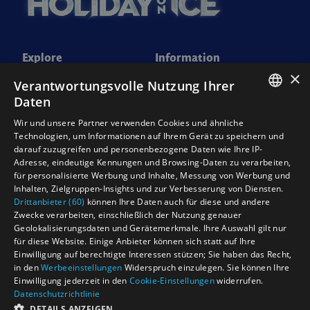
Explore
Information
×
Home
Jobs
Verantwortungsvolle Nutzung Ihrer
Daten
Wien FAQ
Kontakt
ENGLISH
Wir und unsere Partner verwenden Cookies und ähnliche
Innsbruck FAQ
Presse
Technologien, um Informationen auf Ihrem Gerät zu speichern und
NEDERLANDS
darauf zuzugreifen und personenbezogene Daten wie Ihre IP-
Impressum
Adresse, eindeutige Kennungen und Browsing-Daten zu verarbeiten,
DEUTSCH
Datenschutzinformation
für personalisierte Werbung und Inhalte, Messung von Werbung und
FRANCAIS
Inhalten, Zielgruppen-Insights und zur Verbesserung von Diensten.
AGB’s
Drittanbieter (60)
können Ihre Daten auch für diese und andere
Zwecke verarbeiten, einschließlich der Nutzung genauer
Corporate compliance
Geolokalisierungsdaten und Gerätemerkmale. Ihre Auswahl gilt nur
für diese Website. Einige Anbieter können sich statt auf Ihre
Einwilligung auf berechtigte Interessen stützen; Sie haben das Recht,
© Holiday on Ice 2025 – Designed, built and managed by
in den
Werbeeinstellungen
Widerspruch einzulegen. Sie können Ihre
Dewynters Ltd
Einwilligung jederzeit in den
Cookie-Einstellungen
widerrufen.
Datenschutzrichtlinie
DETAILS ANZEIGEN